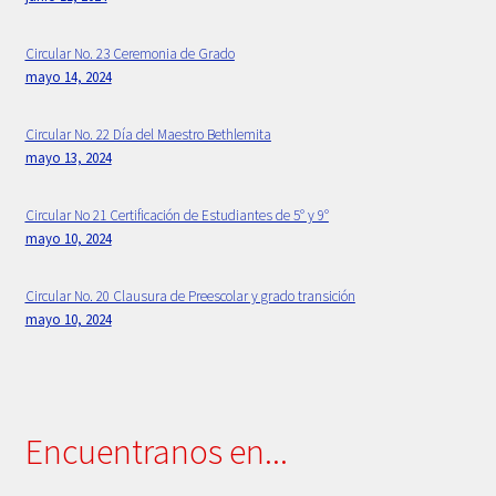
Primaria
Circular No. 23 Ceremonia de Grado
mayo 14, 2024
Principios Bethlemitas
Circular No. 22 Día del Maestro Bethlemita
mayo 13, 2024
Proyecto Psico-orientación 2024 -2025
Circular No 21 Certificación de Estudiantes de 5° y 9°
Psicología
mayo 10, 2024
Rectora
Circular No. 20 Clausura de Preescolar y grado transición
mayo 10, 2024
Sample Page
Secretaria
Encuentranos en...
Servicios