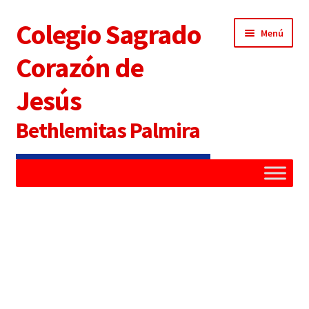
Colegio Sagrado
Menú
Corazón de
Jesús
Bethlemitas Palmira
Inicio
Administradora
UNIFORME DE NUESTRA
Alianza Familia Colegio
INSTITUCIÓN