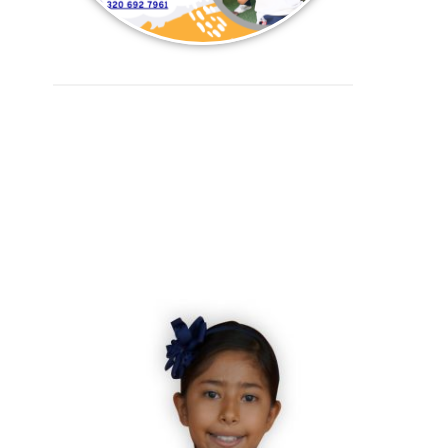
Uniforme de Educación
Física para niños y niñas
Preescolar, Primaria y
bachillerato