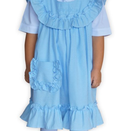
Coordinación de Pastoral
Coordinación General y de Calidad
Enlaces Bethlemitas
Escucha Activa
Estudiante Antiguo
Estudiante Nuevo
Historia
INGLES AVANZADO