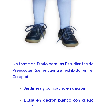
Manual de convivencia
Matrículas
Misión y Visión
Nuestros Fundadores
Objetivos Institucionales
Uniforme de Diario para las Estudiantes de
Política de Calidad
Preescolar (se encuentra exhibido en el
Colegio)
Política de tratamiento de datos personales
Jardinera y bombacho en dacrón
Preescolar
Blusa en dacrón blanco con cuello
Preinscripción