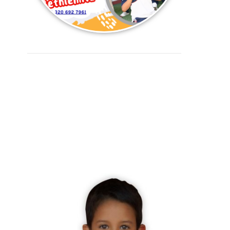
Simbolos Institucionales
Uniforme
Uniforme de Diario
Preescolar, Primaria y
bachillerato
Niños