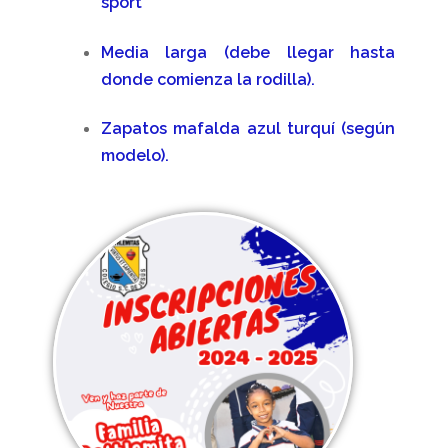
sport
Primaria
Media larga (debe llegar hasta
donde comienza la rodilla).
Principios Bethlemitas
Zapatos mafalda azul turquí (según
Proyecto Psico-orientación 2024 -2025
modelo).
Psicología
Rectora
Sample Page
Secretaria
Servicios