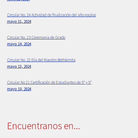
Primaria
Circular No. 24 Actividad de finalización del año escolar
mayo 31, 2024
Principios Bethlemitas
Circular No. 23 Ceremonia de Grado
mayo 14, 2024
Proyecto Psico-orientación 2024 -2025
Circular No. 22 Día del Maestro Bethlemita
Psicología
mayo 13, 2024
Rectora
Circular No 21 Certificación de Estudiantes de 5° y 9°
mayo 10, 2024
Sample Page
Secretaria
Encuentranos en...
Servicios