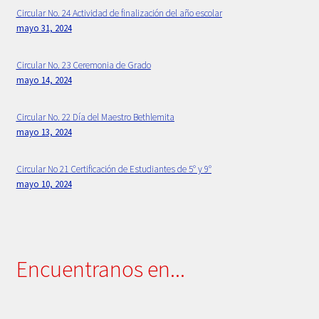
Circular No. 24 Actividad de finalización del año escolar
mayo 31, 2024
Primaria
Circular No. 23 Ceremonia de Grado
Principios Bethlemitas
mayo 14, 2024
Proyecto Psico-orientación 2024 -2025
Circular No. 22 Día del Maestro Bethlemita
mayo 13, 2024
Psicología
Circular No 21 Certificación de Estudiantes de 5° y 9°
Rectora
mayo 10, 2024
Sample Page
Secretaria
Encuentranos en...
Servicios