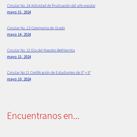
Circular No. 24 Actividad de finalización del año escolar
mayo 31, 2024
Primaria
Circular No. 23 Ceremonia de Grado
Principios Bethlemitas
mayo 14, 2024
Proyecto Psico-orientación 2024 -2025
Circular No. 22 Día del Maestro Bethlemita
mayo 13, 2024
Psicología
Circular No 21 Certificación de Estudiantes de 5° y 9°
Rectora
mayo 10, 2024
Sample Page
Secretaria
Encuentranos en...
Servicios