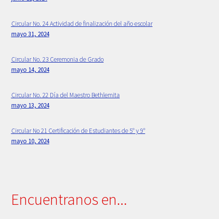
Primaria
Circular No. 24 Actividad de finalización del año escolar
mayo 31, 2024
Principios Bethlemitas
Circular No. 23 Ceremonia de Grado
mayo 14, 2024
Proyecto Psico-orientación 2024 -2025
Circular No. 22 Día del Maestro Bethlemita
Psicología
mayo 13, 2024
Rectora
Circular No 21 Certificación de Estudiantes de 5° y 9°
mayo 10, 2024
Sample Page
Secretaria
Encuentranos en...
Servicios