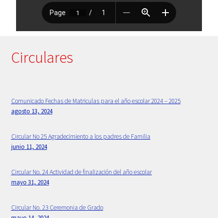
Primaria
Principios Bethlemitas
Circulares
Proyecto Psico-orientación 2024 -2025
Psicología
Comunicado Fechas de Matriculas para el año escolar 2024 – 2025
agosto 13, 2024
Rectora
Circular No 25 Agradecimiento a los padres de Familia
junio 11, 2024
Sample Page
Circular No. 24 Actividad de finalización del año escolar
Secretaria
mayo 31, 2024
Servicios
Circular No. 23 Ceremonia de Grado
mayo 14, 2024