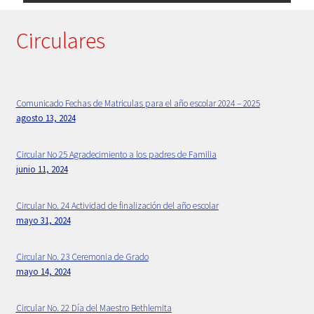
Primaria
Circulares
Principios Bethlemitas
Proyecto Psico-orientación 2024 -2025
Comunicado Fechas de Matriculas para el año escolar 2024 – 2025
agosto 13, 2024
Psicología
Circular No 25 Agradecimiento a los padres de Familia
junio 11, 2024
Rectora
Circular No. 24 Actividad de finalización del año escolar
Sample Page
mayo 31, 2024
Secretaria
Circular No. 23 Ceremonia de Grado
mayo 14, 2024
Servicios
Circular No. 22 Día del Maestro Bethlemita