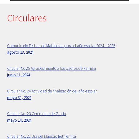
Primaria
Circulares
Principios Bethlemitas
Proyecto Psico-orientación 2024 -2025
Comunicado Fechas de Matriculas para el año escolar 2024 – 2025
agosto 13, 2024
Psicología
Circular No 25 Agradecimiento a los padres de Familia
junio 11, 2024
Rectora
Circular No. 24 Actividad de finalización del año escolar
Sample Page
mayo 31, 2024
Secretaria
Circular No. 23 Ceremonia de Grado
mayo 14, 2024
Servicios
Circular No. 22 Día del Maestro Bethlemita