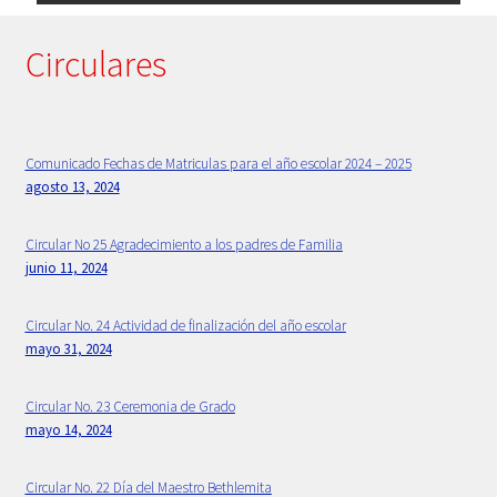
Primaria
Circulares
Principios Bethlemitas
Proyecto Psico-orientación 2024 -2025
Comunicado Fechas de Matriculas para el año escolar 2024 – 2025
agosto 13, 2024
Psicología
Circular No 25 Agradecimiento a los padres de Familia
junio 11, 2024
Rectora
Circular No. 24 Actividad de finalización del año escolar
Sample Page
mayo 31, 2024
Secretaria
Circular No. 23 Ceremonia de Grado
mayo 14, 2024
Servicios
Circular No. 22 Día del Maestro Bethlemita