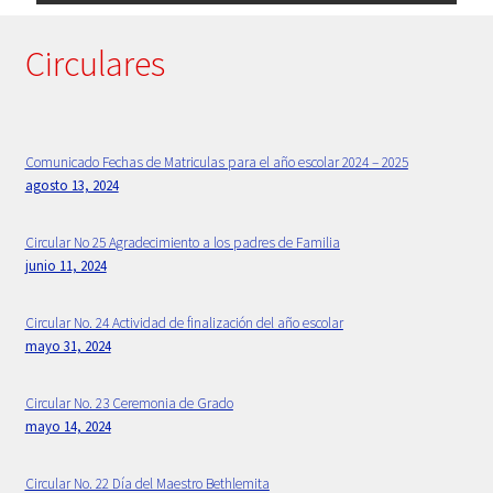
Primaria
Circulares
Principios Bethlemitas
Proyecto Psico-orientación 2024 -2025
Comunicado Fechas de Matriculas para el año escolar 2024 – 2025
agosto 13, 2024
Psicología
Circular No 25 Agradecimiento a los padres de Familia
junio 11, 2024
Rectora
Circular No. 24 Actividad de finalización del año escolar
Sample Page
mayo 31, 2024
Secretaria
Circular No. 23 Ceremonia de Grado
mayo 14, 2024
Servicios
Circular No. 22 Día del Maestro Bethlemita