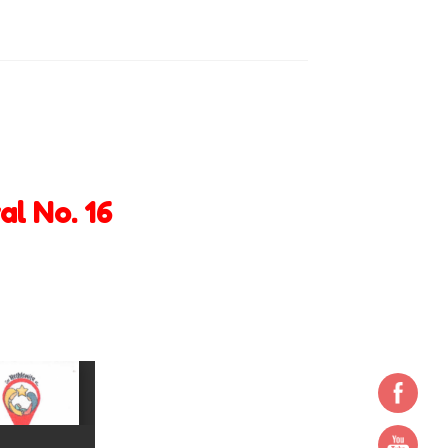
sión
Nuestros Fundadores
pción
Primaria
Principios Bethlemitas
ionales
Uniforme
l No. 16