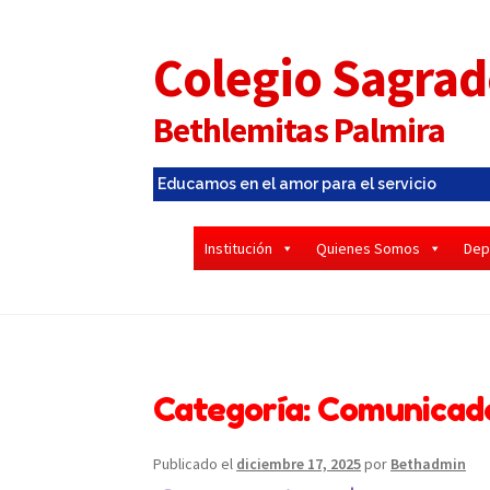
Colegio Sagrad
Bethlemitas Palmira
Educamos en el amor para el servicio
Institución
Quienes Somos
Dep
Inicio
Administradora
Alianza Familia Colegi
Circulares y Comunicados 2025 – 2026
Circula
Categoría:
Comunicado
Contáctenos
Coordinación de Bienestar y Co
Publicado el
diciembre 17, 2025
por
Bethadmin