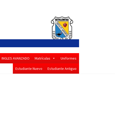
INGLES AVANZADO
Matrículas
Uniformes
Estudiante Nuevo
Estudiante Antiguo
omunicados 2024 -2025
4
Comportamiento entre Hermanos
dad
Enlaces Bethlemitas
Escucha Activa